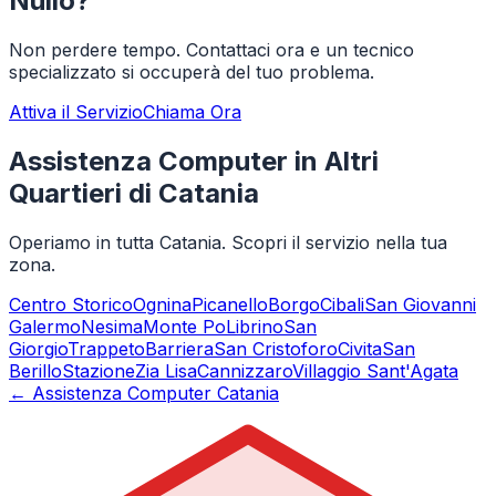
Nullo
?
Non perdere tempo. Contattaci ora e un tecnico
specializzato si occuperà del tuo problema.
Attiva il Servizio
Chiama Ora
Assistenza Computer in Altri
Quartieri di Catania
Operiamo in tutta Catania. Scopri il servizio nella tua
zona.
Centro Storico
Ognina
Picanello
Borgo
Cibali
San Giovanni
Galermo
Nesima
Monte Po
Librino
San
Giorgio
Trappeto
Barriera
San Cristoforo
Civita
San
Berillo
Stazione
Zia Lisa
Cannizzaro
Villaggio Sant'Agata
← Assistenza Computer Catania