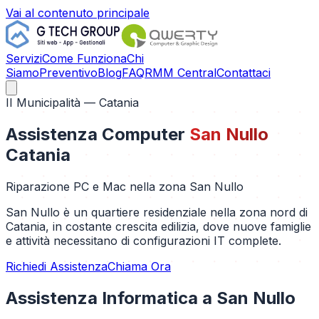
Vai al contenuto principale
Servizi
Come Funziona
Chi
Siamo
Preventivo
Blog
FAQ
RMM Central
Contattaci
II Municipalità
— Catania
Assistenza Computer
San Nullo
Catania
Riparazione PC e Mac nella zona
San Nullo
San Nullo è un quartiere residenziale nella zona nord di
Catania, in costante crescita edilizia, dove nuove famiglie
e attività necessitano di configurazioni IT complete.
Richiedi Assistenza
Chiama Ora
Assistenza Informatica a
San Nullo