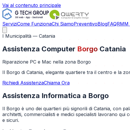
Vai al contenuto principale
Servizi
Come Funziona
Chi Siamo
Preventivo
Blog
FAQ
RMM C
I Municipalità
— Catania
Assistenza Computer
Borgo
Catania
Riparazione PC e Mac nella zona
Borgo
Il Borgo di Catania, elegante quartiere tra il centro e la zo
Richiedi Assistenza
Chiama Ora
Assistenza Informatica a
Borgo
Il Borgo è uno dei quartieri più signorili di Catania, con pala
architetti, commercialisti e medici specialisti lavorano qu
e sicuri.