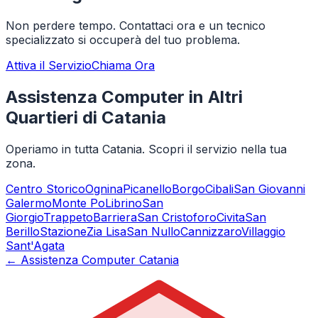
Non perdere tempo. Contattaci ora e un tecnico
specializzato si occuperà del tuo problema.
Attiva il Servizio
Chiama Ora
Assistenza Computer in Altri
Quartieri di Catania
Operiamo in tutta Catania. Scopri il servizio nella tua
zona.
Centro Storico
Ognina
Picanello
Borgo
Cibali
San Giovanni
Galermo
Monte Po
Librino
San
Giorgio
Trappeto
Barriera
San Cristoforo
Civita
San
Berillo
Stazione
Zia Lisa
San Nullo
Cannizzaro
Villaggio
Sant'Agata
← Assistenza Computer Catania