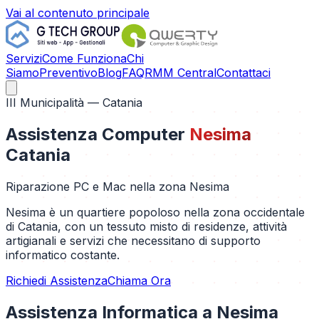
Vai al contenuto principale
Servizi
Come Funziona
Chi
Siamo
Preventivo
Blog
FAQ
RMM Central
Contattaci
III Municipalità
— Catania
Assistenza Computer
Nesima
Catania
Riparazione PC e Mac nella zona
Nesima
Nesima è un quartiere popoloso nella zona occidentale
di Catania, con un tessuto misto di residenze, attività
artigianali e servizi che necessitano di supporto
informatico costante.
Richiedi Assistenza
Chiama Ora
Assistenza Informatica a
Nesima