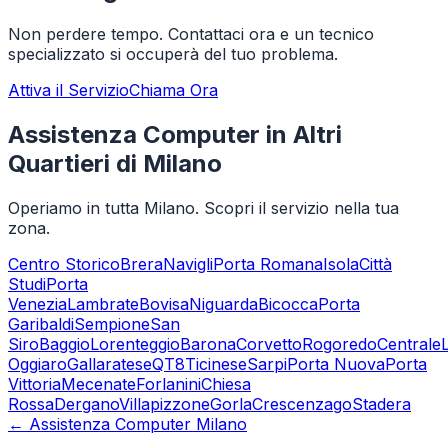
Non perdere tempo. Contattaci ora e un tecnico
specializzato si occuperà del tuo problema.
Attiva il Servizio
Chiama Ora
Assistenza Computer in Altri
Quartieri di Milano
Operiamo in tutta Milano. Scopri il servizio nella tua
zona.
Centro Storico
Brera
Navigli
Porta Romana
Isola
Città
Studi
Porta
Venezia
Lambrate
Bovisa
Niguarda
Bicocca
Porta
Garibaldi
Sempione
San
Siro
Baggio
Lorenteggio
Barona
Corvetto
Rogoredo
Centrale
Oggiaro
Gallaratese
QT8
Ticinese
Sarpi
Porta Nuova
Porta
Vittoria
Mecenate
Forlanini
Chiesa
Rossa
Dergano
Villapizzone
Gorla
Crescenzago
Stadera
← Assistenza Computer Milano