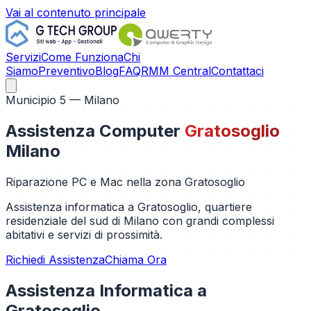
Vai al contenuto principale
Servizi
Come Funziona
Chi
Siamo
Preventivo
Blog
FAQ
RMM Central
Contattaci
Municipio 5
— Milano
Assistenza Computer
Gratosoglio
Milano
Riparazione PC e Mac nella zona
Gratosoglio
Assistenza informatica a Gratosoglio, quartiere
residenziale del sud di Milano con grandi complessi
abitativi e servizi di prossimità.
Richiedi Assistenza
Chiama Ora
Assistenza Informatica a
Gratosoglio