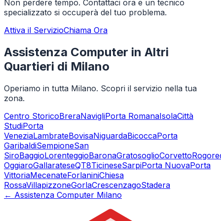
Non perdere tempo. Contattaci ora e un tecnico
specializzato si occuperà del tuo problema.
Attiva il Servizio
Chiama Ora
Assistenza Computer in Altri
Quartieri di Milano
Operiamo in tutta Milano. Scopri il servizio nella tua
zona.
Centro Storico
Brera
Navigli
Porta Romana
Isola
Città
Studi
Porta
Venezia
Lambrate
Bovisa
Niguarda
Bicocca
Porta
Garibaldi
Sempione
San
Siro
Baggio
Lorenteggio
Barona
Gratosoglio
Corvetto
Rogore
Oggiaro
Gallaratese
QT8
Ticinese
Sarpi
Porta Nuova
Porta
Vittoria
Mecenate
Forlanini
Chiesa
Rossa
Villapizzone
Gorla
Crescenzago
Stadera
← Assistenza Computer Milano