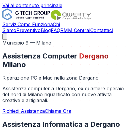
Vai al contenuto principale
Servizi
Come Funziona
Chi
Siamo
Preventivo
Blog
FAQ
RMM Central
Contattaci
Municipio 9
— Milano
Assistenza Computer
Dergano
Milano
Riparazione PC e Mac nella zona
Dergano
Assistenza computer a Dergano, ex quartiere operaio
del nord di Milano riqualificato con nuove attività
creative e artigianali.
Richiedi Assistenza
Chiama Ora
Assistenza Informatica a
Dergano