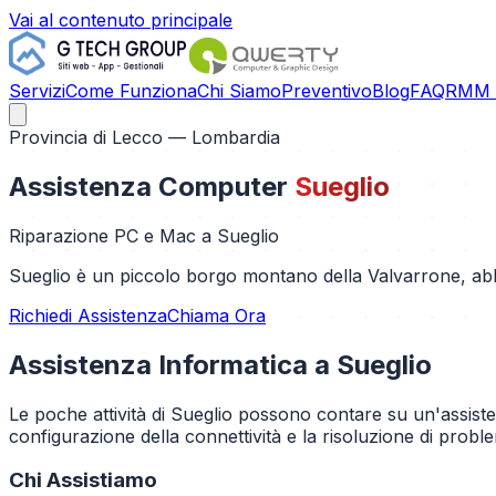
Vai al contenuto principale
Servizi
Come Funziona
Chi Siamo
Preventivo
Blog
FAQ
RMM C
Provincia di
Lecco
— Lombardia
Assistenza Computer
Sueglio
Riparazione PC e Mac a
Sueglio
Sueglio è un piccolo borgo montano della Valvarrone, abbar
Richiedi Assistenza
Chiama Ora
Assistenza Informatica a
Sueglio
Le poche attività di Sueglio possono contare su un'assist
configurazione della connettività e la risoluzione di probl
Chi Assistiamo