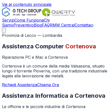
Vai al contenuto principale
Servizi
Come Funziona
Chi
Siamo
Preventivo
Blog
FAQ
RMM Central
Contattaci
Provincia di
Lecco
— Lombardia
Assistenza Computer
Cortenova
Riparazione PC e Mac a
Cortenova
Cortenova è un comune della media Valsassina, situato
lungo il torrente Pioverna, con una tradizione industriale
legata alla lavorazione dei metalli.
Richiedi Assistenza
Chiama Ora
Assistenza Informatica a
Cortenova
Le officine e le piccole industrie di Cortenova