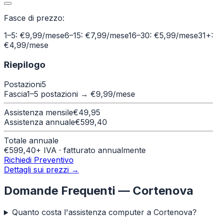
Fasce di prezzo:
1–5: €9,99/mese
6–15: €7,99/mese
16–30: €5,99/mese
31+:
€4,99/mese
Riepilogo
Postazioni
5
Fascia
1–5 postazioni
→ €
9,99
/mese
Assistenza mensile
€
49,95
Assistenza annuale
€
599,40
Totale annuale
€
599,40
+ IVA · fatturato annualmente
Richiedi Preventivo
Dettagli sui prezzi →
Domande Frequenti —
Cortenova
Quanto costa l'assistenza computer a Cortenova?