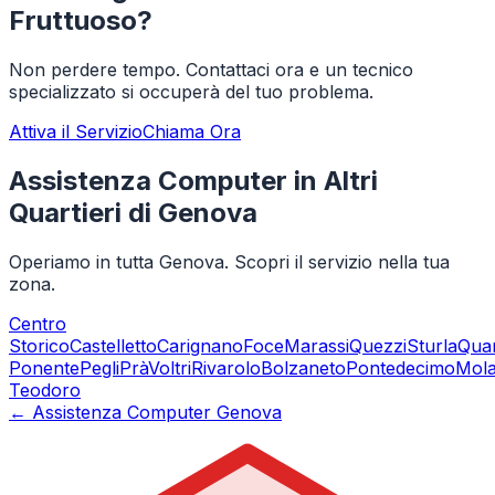
Fruttuoso
?
Non perdere tempo. Contattaci ora e un tecnico
specializzato si occuperà del tuo problema.
Attiva il Servizio
Chiama Ora
Assistenza Computer in Altri
Quartieri di Genova
Operiamo in tutta Genova. Scopri il servizio nella tua
zona.
Centro
Storico
Castelletto
Carignano
Foce
Marassi
Quezzi
Sturla
Qua
Ponente
Pegli
Prà
Voltri
Rivarolo
Bolzaneto
Pontedecimo
Mol
Teodoro
← Assistenza Computer Genova