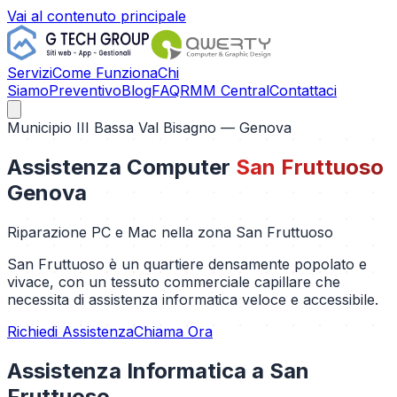
Vai al contenuto principale
Servizi
Come Funziona
Chi
Siamo
Preventivo
Blog
FAQ
RMM Central
Contattaci
Municipio III Bassa Val Bisagno
— Genova
Assistenza Computer
San Fruttuoso
Genova
Riparazione PC e Mac nella zona
San Fruttuoso
San Fruttuoso è un quartiere densamente popolato e
vivace, con un tessuto commerciale capillare che
necessita di assistenza informatica veloce e accessibile.
Richiedi Assistenza
Chiama Ora
Assistenza Informatica a
San
Fruttuoso