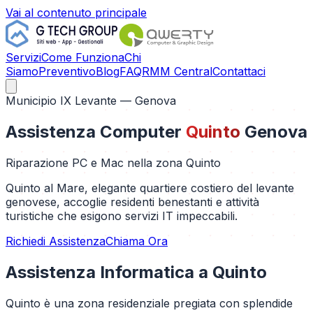
Vai al contenuto principale
Servizi
Come Funziona
Chi
Siamo
Preventivo
Blog
FAQ
RMM Central
Contattaci
Municipio IX Levante
— Genova
Assistenza Computer
Quinto
Genova
Riparazione PC e Mac nella zona
Quinto
Quinto al Mare, elegante quartiere costiero del levante
genovese, accoglie residenti benestanti e attività
turistiche che esigono servizi IT impeccabili.
Richiedi Assistenza
Chiama Ora
Assistenza Informatica a
Quinto
Quinto è una zona residenziale pregiata con splendide