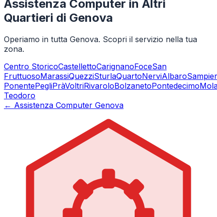
Assistenza Computer in Altri
Quartieri di Genova
Operiamo in tutta Genova. Scopri il servizio nella tua
zona.
Centro Storico
Castelletto
Carignano
Foce
San
Fruttuoso
Marassi
Quezzi
Sturla
Quarto
Nervi
Albaro
Sampie
Ponente
Pegli
Prà
Voltri
Rivarolo
Bolzaneto
Pontedecimo
Mol
Teodoro
← Assistenza Computer Genova