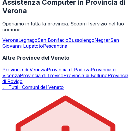
Assistenza Computer in Provincia di
Verona
Operiamo in tutta la provincia. Scopri il servizio nel tuo
comune.
Verona
Legnago
San Bonifacio
Bussolengo
Negrar
San
Giovanni Lupatoto
Pescantina
Altre Province del Veneto
Provincia di
Venezia
Provincia di
Padova
Provincia di
Vicenza
Provincia di
Treviso
Provincia di
Belluno
Provincia
di
Rovigo
← Tutti i Comuni del Veneto