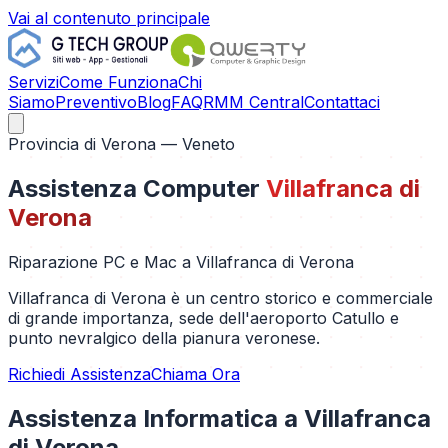
Vai al contenuto principale
Servizi
Come Funziona
Chi
Siamo
Preventivo
Blog
FAQ
RMM Central
Contattaci
Provincia di
Verona
— Veneto
Assistenza Computer
Villafranca di
Verona
Riparazione PC e Mac a
Villafranca di Verona
Villafranca di Verona è un centro storico e commerciale
di grande importanza, sede dell'aeroporto Catullo e
punto nevralgico della pianura veronese.
Richiedi Assistenza
Chiama Ora
Assistenza Informatica a
Villafranca
di Verona