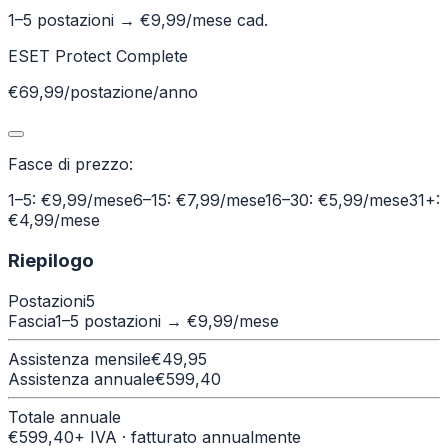
1–5 postazioni
→ €
9,99
/mese cad.
ESET Protect Complete
€69,99/postazione/anno
Fasce di prezzo:
1–5: €9,99/mese
6–15: €7,99/mese
16–30: €5,99/mese
31+:
€4,99/mese
Riepilogo
Postazioni
5
Fascia
1–5 postazioni
→ €
9,99
/mese
Assistenza mensile
€
49,95
Assistenza annuale
€
599,40
Totale annuale
€
599,40
+ IVA · fatturato annualmente