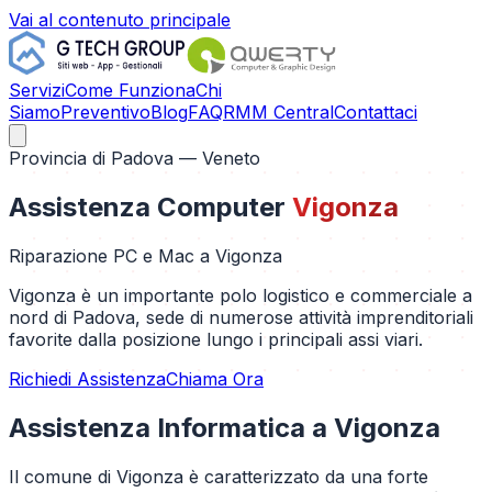
Vai al contenuto principale
Servizi
Come Funziona
Chi
Siamo
Preventivo
Blog
FAQ
RMM Central
Contattaci
Provincia di
Padova
— Veneto
Assistenza Computer
Vigonza
Riparazione PC e Mac a
Vigonza
Vigonza è un importante polo logistico e commerciale a
nord di Padova, sede di numerose attività imprenditoriali
favorite dalla posizione lungo i principali assi viari.
Richiedi Assistenza
Chiama Ora
Assistenza Informatica a
Vigonza
Il comune di Vigonza è caratterizzato da una forte