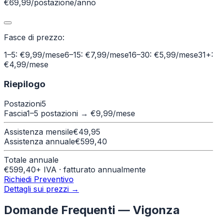
€69,99/postazione/anno
Fasce di prezzo:
1–5: €9,99/mese
6–15: €7,99/mese
16–30: €5,99/mese
31+:
€4,99/mese
Riepilogo
Postazioni
5
Fascia
1–5 postazioni
→ €
9,99
/mese
Assistenza mensile
€
49,95
Assistenza annuale
€
599,40
Totale annuale
€
599,40
+ IVA · fatturato annualmente
Richiedi Preventivo
Dettagli sui prezzi →
Domande Frequenti —
Vigonza