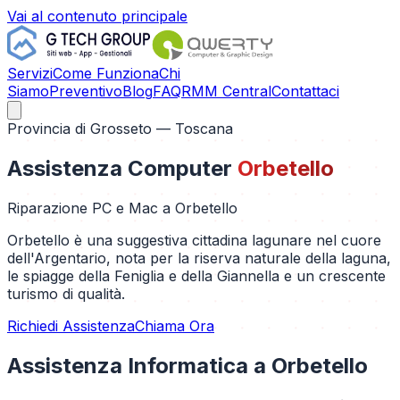
Vai al contenuto principale
Servizi
Come Funziona
Chi
Siamo
Preventivo
Blog
FAQ
RMM Central
Contattaci
Provincia di
Grosseto
— Toscana
Assistenza Computer
Orbetello
Riparazione PC e Mac a
Orbetello
Orbetello è una suggestiva cittadina lagunare nel cuore
dell'Argentario, nota per la riserva naturale della laguna,
le spiagge della Feniglia e della Giannella e un crescente
turismo di qualità.
Richiedi Assistenza
Chiama Ora
Assistenza Informatica a
Orbetello