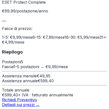
ESET Protect Complete
€69,99/postazione/anno
Fasce di prezzo:
1–5: €9,99/mese
6–15: €7,99/mese
16–30: €5,99/mese
31+:
€4,99/mese
Riepilogo
Postazioni
5
Fascia
1–5 postazioni
→ €
9,99
/mese
Assistenza mensile
€
49,95
Assistenza annuale
€
599,40
Totale annuale
€
599,40
+ IVA · fatturato annualmente
Richiedi Preventivo
Dettagli sui prezzi →