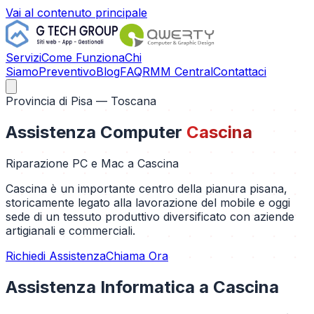
Vai al contenuto principale
Servizi
Come Funziona
Chi
Siamo
Preventivo
Blog
FAQ
RMM Central
Contattaci
Provincia di
Pisa
— Toscana
Assistenza Computer
Cascina
Riparazione PC e Mac a
Cascina
Cascina è un importante centro della pianura pisana,
storicamente legato alla lavorazione del mobile e oggi
sede di un tessuto produttivo diversificato con aziende
artigianali e commerciali.
Richiedi Assistenza
Chiama Ora
Assistenza Informatica a
Cascina