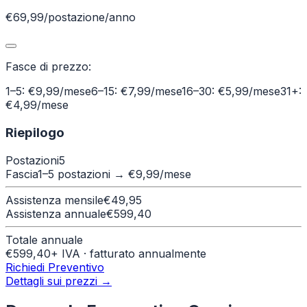
€69,99/postazione/anno
Fasce di prezzo:
1–5: €9,99/mese
6–15: €7,99/mese
16–30: €5,99/mese
31+:
€4,99/mese
Riepilogo
Postazioni
5
Fascia
1–5 postazioni
→ €
9,99
/mese
Assistenza mensile
€
49,95
Assistenza annuale
€
599,40
Totale annuale
€
599,40
+ IVA · fatturato annualmente
Richiedi Preventivo
Dettagli sui prezzi →