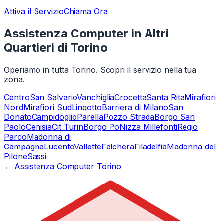
Attiva il Servizio
Chiama Ora
Assistenza Computer in Altri
Quartieri di Torino
Operiamo in tutta Torino. Scopri il servizio nella tua
zona.
Centro
San Salvario
Vanchiglia
Crocetta
Santa Rita
Mirafiori
Nord
Mirafiori Sud
Lingotto
Barriera di Milano
San
Donato
Campidoglio
Parella
Pozzo Strada
Borgo San
Paolo
Cenisia
Cit Turin
Borgo Po
Nizza Millefonti
Regio
Parco
Madonna di
Campagna
Lucento
Vallette
Falchera
Filadelfia
Madonna del
Pilone
Sassi
← Assistenza Computer Torino