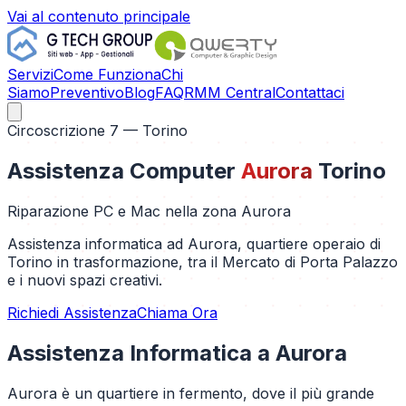
Vai al contenuto principale
Servizi
Come Funziona
Chi
Siamo
Preventivo
Blog
FAQ
RMM Central
Contattaci
Circoscrizione 7
— Torino
Assistenza Computer
Aurora
Torino
Riparazione PC e Mac nella zona
Aurora
Assistenza informatica ad Aurora, quartiere operaio di
Torino in trasformazione, tra il Mercato di Porta Palazzo
e i nuovi spazi creativi.
Richiedi Assistenza
Chiama Ora
Assistenza Informatica a
Aurora
Aurora è un quartiere in fermento, dove il più grande