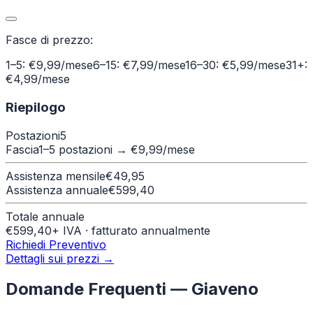
Fasce di prezzo:
1–5: €9,99/mese
6–15: €7,99/mese
16–30: €5,99/mese
31+:
€4,99/mese
Riepilogo
Postazioni
5
Fascia
1–5 postazioni
→ €
9,99
/mese
Assistenza mensile
€
49,95
Assistenza annuale
€
599,40
Totale annuale
€
599,40
+ IVA · fatturato annualmente
Richiedi Preventivo
Dettagli sui prezzi →
Domande Frequenti —
Giaveno