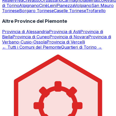
Reale
Ivrea
Chivasso
Orbassano
Carmagnola
Beinasco
Rivalt
di Torino
Alpignano
Ciriè
Leinì
Pianezza
Volpiano
San Mauro
Torinese
Borgaro Torinese
Caselle Torinese
Trofarello
Altre Province del Piemonte
Provincia di
Alessandria
Provincia di
Asti
Provincia di
Biella
Provincia di
Cuneo
Provincia di
Novara
Provincia di
Verbano-Cusio-Ossola
Provincia di
Vercelli
← Tutti i Comuni del Piemonte
Quartieri di Torino →