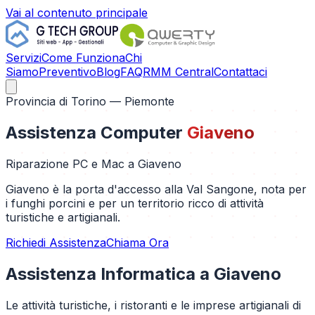
Vai al contenuto principale
Servizi
Come Funziona
Chi
Siamo
Preventivo
Blog
FAQ
RMM Central
Contattaci
Provincia di
Torino
— Piemonte
Assistenza Computer
Giaveno
Riparazione PC e Mac a
Giaveno
Giaveno è la porta d'accesso alla Val Sangone, nota per
i funghi porcini e per un territorio ricco di attività
turistiche e artigianali.
Richiedi Assistenza
Chiama Ora
Assistenza Informatica a
Giaveno
Le attività turistiche, i ristoranti e le imprese artigianali di