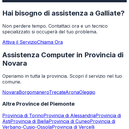
Hai bisogno di assistenza a
Galliate
?
Non perdere tempo. Contattaci ora e un tecnico
specializzato si occuperà del tuo problema.
Attiva il Servizio
Chiama Ora
Assistenza Computer in Provincia di
Novara
Operiamo in tutta la provincia. Scopri il servizio nel tuo
comune.
Novara
Borgomanero
Trecate
Arona
Oleggio
Altre Province del Piemonte
Provincia di
Torino
Provincia di
Alessandria
Provincia di
Asti
Provincia di
Biella
Provincia di
Cuneo
Provincia di
Verbano-Cusio-Ossola
Provincia di
Vercelli