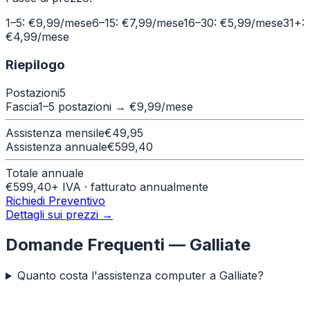
1–5: €9,99/mese
6–15: €7,99/mese
16–30: €5,99/mese
31+:
€4,99/mese
Riepilogo
Postazioni
5
Fascia
1–5 postazioni
→ €
9,99
/mese
Assistenza mensile
€
49,95
Assistenza annuale
€
599,40
Totale annuale
€
599,40
+ IVA · fatturato annualmente
Richiedi Preventivo
Dettagli sui prezzi →
Domande Frequenti —
Galliate
Quanto costa l'assistenza computer a Galliate?