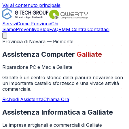
Vai al contenuto principale
Servizi
Come Funziona
Chi
Siamo
Preventivo
Blog
FAQ
RMM Central
Contattaci
Provincia di
Novara
— Piemonte
Assistenza Computer
Galliate
Riparazione PC e Mac a
Galliate
Galliate è un centro storico della pianura novarese con
un importante castello sforzesco e una vivace attività
commerciale.
Richiedi Assistenza
Chiama Ora
Assistenza Informatica a
Galliate
Le imprese artigianali e commerciali di Galliate