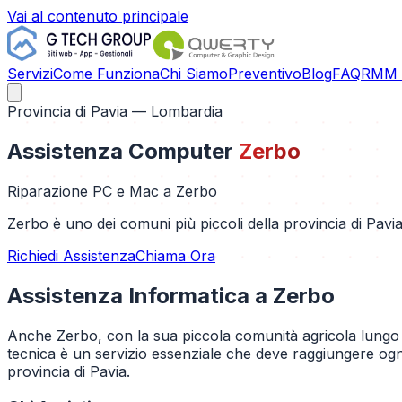
Vai al contenuto principale
Servizi
Come Funziona
Chi Siamo
Preventivo
Blog
FAQ
RMM C
Provincia di
Pavia
— Lombardia
Assistenza Computer
Zerbo
Riparazione PC e Mac a
Zerbo
Zerbo è uno dei comuni più piccoli della provincia di Pavia
Richiedi Assistenza
Chiama Ora
Assistenza Informatica a
Zerbo
Anche Zerbo, con la sua piccola comunità agricola lungo il Po
tecnica è un servizio essenziale che deve raggiungere ogni
provincia di Pavia.