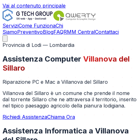
Vai al contenuto principale
Servizi
Come Funziona
Chi
Siamo
Preventivo
Blog
FAQ
RMM Central
Contattaci
Provincia di
Lodi
— Lombardia
Assistenza Computer
Villanova del
Sillaro
Riparazione PC e Mac a
Villanova del Sillaro
Villanova del Sillaro è un comune che prende il nome
dal torrente Sillaro che ne attraversa il territorio, inserito
nel tipico paesaggio agricolo della pianura lodigiana.
Richiedi Assistenza
Chiama Ora
Assistenza Informatica a
Villanova
del Sillaro