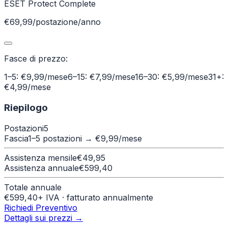
ESET Protect Complete
€69,99/postazione/anno
Fasce di prezzo:
1–5: €9,99/mese
6–15: €7,99/mese
16–30: €5,99/mese
31+:
€4,99/mese
Riepilogo
Postazioni
5
Fascia
1–5 postazioni
→ €
9,99
/mese
Assistenza mensile
€
49,95
Assistenza annuale
€
599,40
Totale annuale
€
599,40
+ IVA · fatturato annualmente
Richiedi Preventivo
Dettagli sui prezzi →