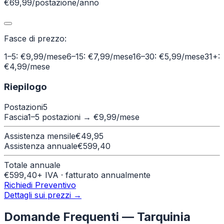
€69,99/postazione/anno
Fasce di prezzo:
1–5: €9,99/mese
6–15: €7,99/mese
16–30: €5,99/mese
31+:
€4,99/mese
Riepilogo
Postazioni
5
Fascia
1–5 postazioni
→ €
9,99
/mese
Assistenza mensile
€
49,95
Assistenza annuale
€
599,40
Totale annuale
€
599,40
+ IVA · fatturato annualmente
Richiedi Preventivo
Dettagli sui prezzi →
Domande Frequenti —
Tarquinia