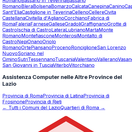
Romano
Bassano in Teverina
Bassano
Romano
Blera
Bolsena
Bomarzo
Calcata
Canepina
Canino
Ca
Sant'Elia
Castiglione in Teverina
Celleno
Cellere
Civita
Castellana
Civitella d'Agliano
Corchiano
Fabrica di
Roma
Faleria
Farnese
Gallese
Gradoli
Graffignano
Grotte di
Castro
Ischia di Castro
Latera
Lubriano
Marta
Monte
Romano
Montefiascone
Monterosi
Montalto di
Castro
Nepi
Onano
Oriolo
Romano
Orte
Piansano
Proceno
Ronciglione
San Lorenzo
Nuovo
Soriano nel
Cimino
Sutri
Tessennano
Tuscania
Valentano
Vallerano
Vasane
San Giovanni in Tuscia
Viterbo
Vitorchiano
Assistenza Computer nelle Altre Province del
Lazio
Provincia di
Roma
Provincia di
Latina
Provincia di
Frosinone
Provincia di
Rieti
← Tutti i Comuni del Lazio
Quartieri di Roma →