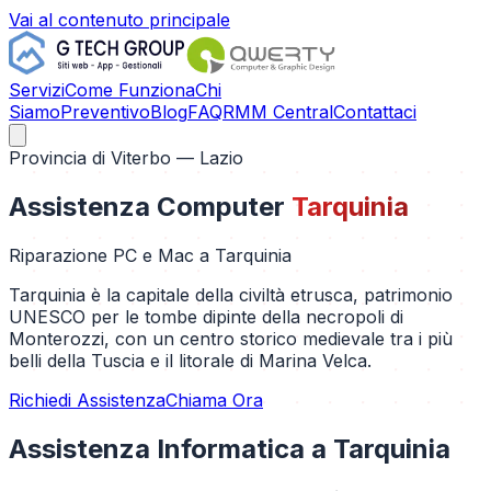
Vai al contenuto principale
Servizi
Come Funziona
Chi
Siamo
Preventivo
Blog
FAQ
RMM Central
Contattaci
Provincia di
Viterbo
— Lazio
Assistenza Computer
Tarquinia
Riparazione PC e Mac a
Tarquinia
Tarquinia è la capitale della civiltà etrusca, patrimonio
UNESCO per le tombe dipinte della necropoli di
Monterozzi, con un centro storico medievale tra i più
belli della Tuscia e il litorale di Marina Velca.
Richiedi Assistenza
Chiama Ora
Assistenza Informatica a
Tarquinia