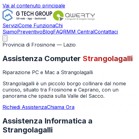
Vai al contenuto principale
Servizi
Come Funziona
Chi
Siamo
Preventivo
Blog
FAQ
RMM Central
Contattaci
Provincia di
Frosinone
— Lazio
Assistenza Computer
Strangolagalli
Riparazione PC e Mac a
Strangolagalli
Strangolagalli è un piccolo borgo collinare dal nome
curioso, situato tra Frosinone e Ceprano, con un
panorama che spazia sulla Valle del Sacco.
Richiedi Assistenza
Chiama Ora
Assistenza Informatica a
Strangolagalli