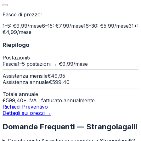
Fasce di prezzo:
1–5: €9,99/mese
6–15: €7,99/mese
16–30: €5,99/mese
31+:
€4,99/mese
Riepilogo
Postazioni
5
Fascia
1–5 postazioni
→ €
9,99
/mese
Assistenza mensile
€
49,95
Assistenza annuale
€
599,40
Totale annuale
€
599,40
+ IVA · fatturato annualmente
Richiedi Preventivo
Dettagli sui prezzi →
Domande Frequenti —
Strangolagalli
Quanto costa l'assistenza computer a Strangolagalli?