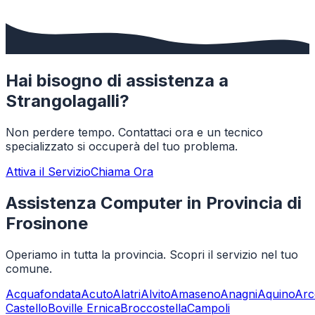
Hai bisogno di assistenza a
Strangolagalli
?
Non perdere tempo. Contattaci ora e un tecnico
specializzato si occuperà del tuo problema.
Attiva il Servizio
Chiama Ora
Assistenza Computer in Provincia di
Frosinone
Operiamo in tutta la provincia. Scopri il servizio nel tuo
comune.
Acquafondata
Acuto
Alatri
Alvito
Amaseno
Anagni
Aquino
Arc
Castello
Boville Ernica
Broccostella
Campoli