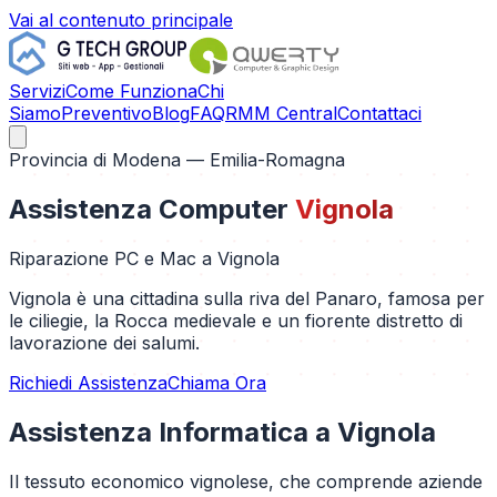
Vai al contenuto principale
Servizi
Come Funziona
Chi
Siamo
Preventivo
Blog
FAQ
RMM Central
Contattaci
Provincia di
Modena
— Emilia-Romagna
Assistenza Computer
Vignola
Riparazione PC e Mac a
Vignola
Vignola è una cittadina sulla riva del Panaro, famosa per
le ciliegie, la Rocca medievale e un fiorente distretto di
lavorazione dei salumi.
Richiedi Assistenza
Chiama Ora
Assistenza Informatica a
Vignola
Il tessuto economico vignolese, che comprende aziende