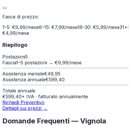
Fasce di prezzo:
1–5: €9,99/mese
6–15: €7,99/mese
16–30: €5,99/mese
31+:
€4,99/mese
Riepilogo
Postazioni
5
Fascia
1–5 postazioni
→ €
9,99
/mese
Assistenza mensile
€
49,95
Assistenza annuale
€
599,40
Totale annuale
€
599,40
+ IVA · fatturato annualmente
Richiedi Preventivo
Dettagli sui prezzi →
Domande Frequenti —
Vignola