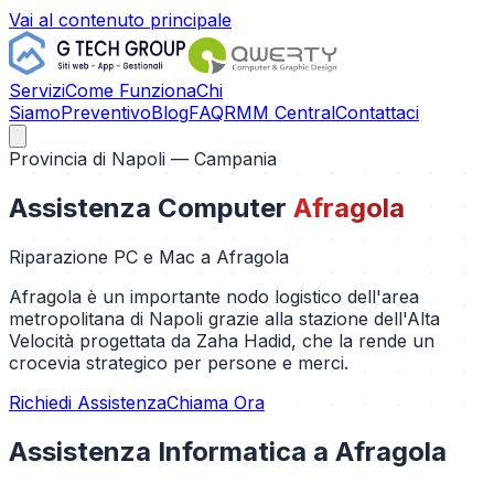
Vai al contenuto principale
Servizi
Come Funziona
Chi
Siamo
Preventivo
Blog
FAQ
RMM Central
Contattaci
Provincia di
Napoli
— Campania
Assistenza Computer
Afragola
Riparazione PC e Mac a
Afragola
Afragola è un importante nodo logistico dell'area
metropolitana di Napoli grazie alla stazione dell'Alta
Velocità progettata da Zaha Hadid, che la rende un
crocevia strategico per persone e merci.
Richiedi Assistenza
Chiama Ora
Assistenza Informatica a
Afragola