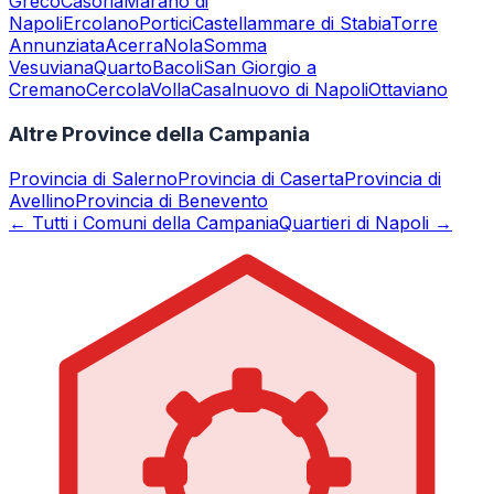
Greco
Casoria
Marano di
Napoli
Ercolano
Portici
Castellammare di Stabia
Torre
Annunziata
Acerra
Nola
Somma
Vesuviana
Quarto
Bacoli
San Giorgio a
Cremano
Cercola
Volla
Casalnuovo di Napoli
Ottaviano
Altre Province della Campania
Provincia di
Salerno
Provincia di
Caserta
Provincia di
Avellino
Provincia di
Benevento
← Tutti i Comuni della Campania
Quartieri di Napoli →