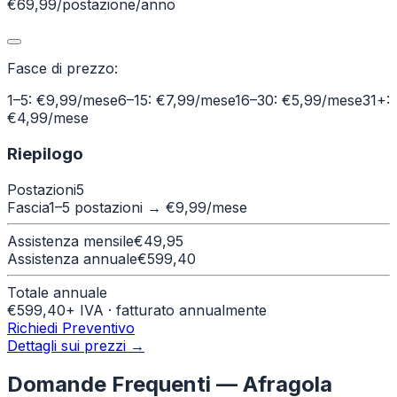
€69,99/postazione/anno
Fasce di prezzo:
1–5: €9,99/mese
6–15: €7,99/mese
16–30: €5,99/mese
31+:
€4,99/mese
Riepilogo
Postazioni
5
Fascia
1–5 postazioni
→ €
9,99
/mese
Assistenza mensile
€
49,95
Assistenza annuale
€
599,40
Totale annuale
€
599,40
+ IVA · fatturato annualmente
Richiedi Preventivo
Dettagli sui prezzi →
Domande Frequenti —
Afragola